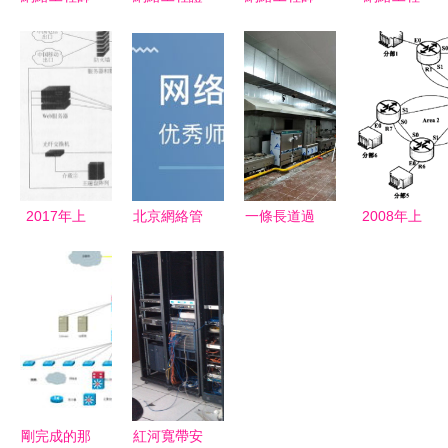
危機會議？
書 解鎖高
真題演練10
構建數字化
救網紅救搜
薪就業的關
網絡工程實
社會的基石
索引擎還不
鍵鑰匙
戰解析
與推動力
如救推特老
司機（冷笑
話解釋略緊
亂版本 真
2017年上
北京網絡管
一條長道過
2008年上
相其實是
半年網絡工
理培訓費用
廚安觀新坐
半年網絡工
2017難題
程師下午試
與網絡工程
標 富邦協
程師下午試
回顧）
卷案例分析
師培訓推薦
作模動篇析
題解析（網
深度解析镕
絡工程）
立泰設計、
淘學培訓與
網絡工程的
剛完成的那
紅河寬帶安