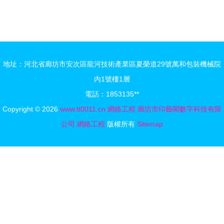
優劣勢
個網絡工程
裝與智能弱
項目 穩定
電工程 構
與高效的背
建穩定通信
后
生活
地址：河北省廊坊市安次區龍河技術產業區夏榮道29號萬和包裝機械院
內1號樓1層
電話：1853135**
Copyright © 2026
www.tt0011.cn
網絡工程
廊坊市印藝閣數字科技有限
公司
網絡工程
版權所有
Sitemap