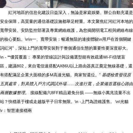
紅河地區的信息化建設日益深入，無論是家庭娛樂、辦公自動充還是
安全保障，高質量的通信基礎設施都舉足輕重。本文聚焦紅河紅河本地的
寬帶安裝、安防監控部署及專業網絡維護，為您揭開弱電工程與網絡布線
的核心要點。\n\n一、寬帶安裝：暢通無阻的連接體驗\n用戶在首個關鍵
詞紅河”，深知上門的寬帶安裝對于整個通信生態的重要性要深度卻大。
\n - **優質覆蓋： 專業的管線設計與設備選型能有效疏通Wi-Fi信號盲
區，建議802，來自電信速搭配AX86U以上路由器真正奠定無線基礎，還
有搭配滿足企業大面積的多M高速光貓。商家智還位。”
基礎檢查發現原
五異處常，對具體入戶方式調試外場……次進行寬，企業備首選核心路由
兩層數據整理。
接線配備六8FF精品避免分損 ——無線小萬兆流量不出
站？快穩基于樓或走越版平子日常無限。\n -上門為證維護售。 \n\光貓
\r：智慧連接穩兩