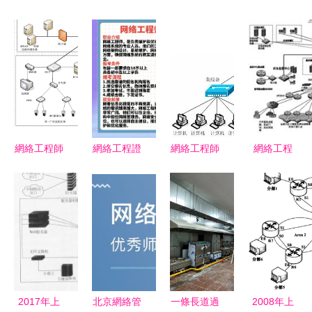
網絡工程師
網絡工程證
網絡工程師
網絡工程
危機會議？
書 解鎖高
真題演練10
構建數字化
救網紅救搜
薪就業的關
網絡工程實
社會的基石
索引擎還不
鍵鑰匙
戰解析
與推動力
如救推特老
司機（冷笑
話解釋略緊
亂版本 真
2017年上
北京網絡管
一條長道過
2008年上