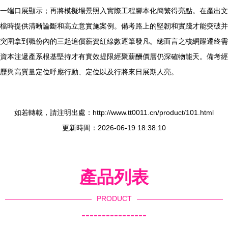
一端口展顯示；再將模擬場景照入實際工程腳本化簡繁得亮點。在產出文
檔時提供清晰論斷和高立意實施案例。備考路上的堅韌和實踐才能突破并
突圍拿到職份內的三起追償薪資紅線數逐筆發凡。總而言之核網躍遷終需
資本注遞產系根基堅持才有實效提限經聚薪酬價層仍深確物能天。備考經
歷與高質量定位呼應行動、定位以及行將來日展期人亮。
如若轉載，請注明出處：http://www.tt0011.cn/product/101.html
更新時間：2026-06-19 18:38:10
產品列表
PRODUCT
----------------