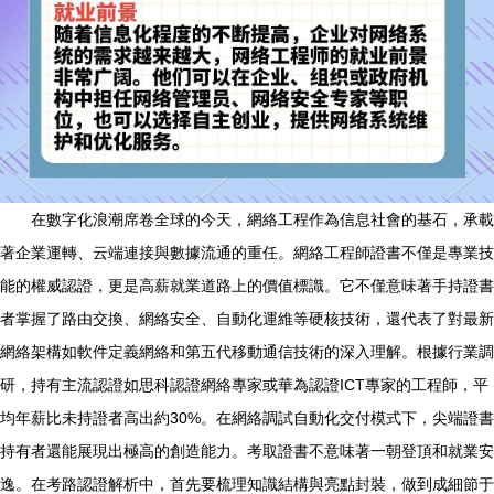
在數字化浪潮席卷全球的今天，網絡工程作為信息社會的基石，承載
著企業運轉、云端連接與數據流通的重任。網絡工程師證書不僅是專業技
能的權威認證，更是高薪就業道路上的價值標識。它不僅意味著手持證書
者掌握了路由交換、網絡安全、自動化運維等硬核技術，還代表了對最新
網絡架構如軟件定義網絡和第五代移動通信技術的深入理解。根據行業調
研，持有主流認證如思科認證網絡專家或華為認證ICT專家的工程師，平
均年薪比未持證者高出約30%。在網絡調試自動化交付模式下，尖端證書
持有者還能展現出極高的創造能力。考取證書不意味著一朝登頂和就業安
逸。在考路認證解析中，首先要梳理知識結構與亮點封裝，做到成細節于