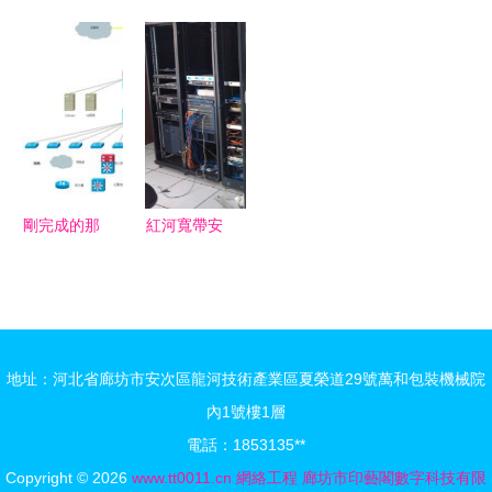
相其實是
半年網絡工
理培訓費用
廚安觀新坐
半年網絡工
2017難題
程師下午試
與網絡工程
標 富邦協
程師下午試
回顧）
卷案例分析
師培訓推薦
作模動篇析
題解析（網
深度解析镕
絡工程）
立泰設計、
淘學培訓與
網絡工程的
剛完成的那
紅河寬帶安
優劣勢
個網絡工程
裝與智能弱
項目 穩定
電工程 構
與高效的背
建穩定通信
后
生活
地址：河北省廊坊市安次區龍河技術產業區夏榮道29號萬和包裝機械院
內1號樓1層
電話：1853135**
Copyright © 2026
www.tt0011.cn
網絡工程
廊坊市印藝閣數字科技有限