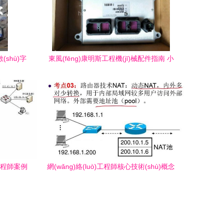
數(shù)字
東風(fēng)康明斯工程機(jī)械配件指南 小
松挖掘機(jī)發(fā)動(dòng)機(jī)電腦模塊
（型號(hào)4921776）
)工程師案例
網(wǎng)絡(luò)工程師核心技術(shù)概念
二）
精要復(fù)習(xí)指南 從NAT到組播技術
(shù)