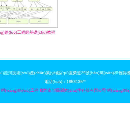
ng)絡(luò)工程師基礎(chǔ)教程
 局域網(wǎng)規(guī)劃與網
wǎng)絡(luò)工程實(shí)踐
技術(shù)產(chǎn)業(yè)區(qū)夏榮道29號(hào)萬(wàn)和包裝機(jī
電話(huà)：1853135**
網(wǎng)絡(luò)工程
廊坊市印藝閣數(shù)字科技有限公司
網(wǎng)絡(