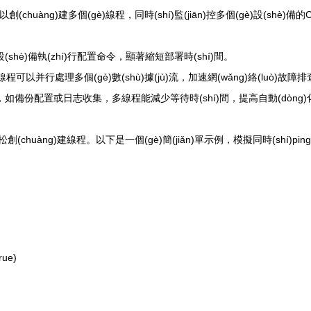
可以創(chuàng)建多個(gè)線程，同時(shí)監(jiān)控多個(gè)設(
(shè)備執(zhí)行配置命令，顯著縮短部署時(shí)間。
，多線程可以并行處理多個(gè)數(shù)據(jù)流，加速網(wǎng)絡(luò)故障
景下，如備份配置或日志收集，多線程能減少等待時(shí)間，提高自動(dòng
輕松創(chuàng)建線程。以下是一個(gè)簡(jiǎn)單示例，模擬同時(shí)pin
rue)