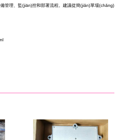
)備管理、監(jiān)控和部署流程。建議從簡(jiǎn)單場(chǎng)
ml