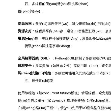
四、多線程的優(yōu)勢(shì)與挑戰(zhàn)
優(yōu)勢(shì)：
提高效率
：并發(fā)處理任務(wù)，減少總體執(zhí)行時(shí
資源友好
：線程共享內(nèi)存，適合I/O密集型任務(wù)（如網(w
響應(yīng)性
：主線程可保持響應(yīng)，避免因長(zhǎng)
挑戰(zhàn)與注意事項(xiàng)：
全局解釋器鎖（GIL）
：Python的GIL限制了多線程在CPU密集
線程安全
：共享資源（如日志文件）需使用鎖（Lock）避免競(jìn
調(diào)試復(fù)雜性
：多線程可能引入死鎖或競(jìng)態(tài)條
五、最佳實(shí)踐
使用線程池（如concurrent.futures模塊）管理線程，避免頻繁創
結(jié)合異步編程（如asyncio）處理高并發(fā)場(chǎng)景
在網(wǎng)絡(luò)工程中，優(yōu)先用于I/O密集型任務(w