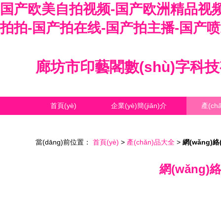
国产欧美自拍视频-国产欧洲精品视频
拍拍-国产拍在线-国产拍主播-国产喷
廊坊市印藝閣數(shù)字科
首頁(yè)
企業(yè)簡(jiǎn)介
產(ch
當(dāng)前位置：
首頁(yè)
>
產(chǎn)品大全
>
網(wǎng)絡
網(wǎng)絡