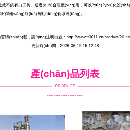
)化效率的有力工具。通過(guò)合理應(yīng)用，可以?xún)?yōu)化設(shè
wǎng)絡(luò)自動(dòng)化系統(tǒng)。
若轉(zhuǎn)載，請(qǐng)注明出處：http://www.tt0011.cn/product/26.ht
更新時(shí)間：2026-06-19 15:12:48
產(chǎn)品列表
PRODUCT
----------------