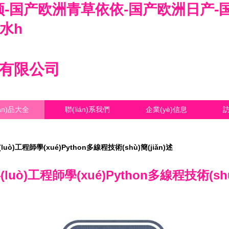
-国产欧洲青草依依-国产欧洲日产-
水h
技有限公司
ǎn)品大全
聯(lián)系我們
企業(yè)信息
(luò)工程師學(xué)Python多線程技術(shù)簡(jiǎn)述
(luò)工程師學(xué)Python多線程技術(shù