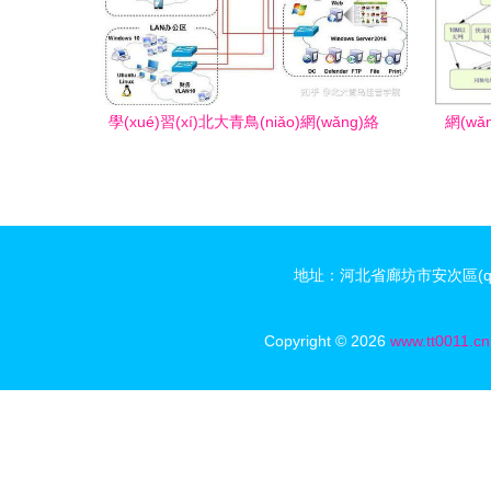
學(xué)習(xí)北大青鳥(niǎo)網(wǎng)絡
網(wǎ
(luò)工程，開(kāi)啟職業(yè)新篇章
（五）
(
地址：河北省廊坊市安次區(qū)龍河
Copyright © 2026
www.tt0011.cn