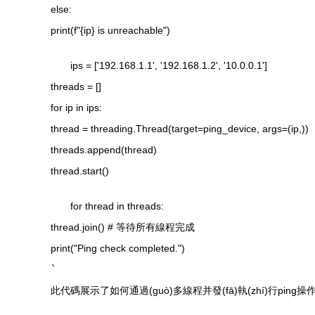
else:
print(f"{ip} is unreachable")
ips = ['192.168.1.1', '192.168.1.2', '10.0.0.1']
threads = []
for ip in ips:
thread = threading.Thread(target=ping_device, args=(ip,))
threads.append(thread)
thread.start()
for thread in threads:
thread.join() # 等待所有線程完成
print("Ping check completed.")
`
此代碼展示了如何通過(guò)多線程并發(fā)執(zhí)行ping操