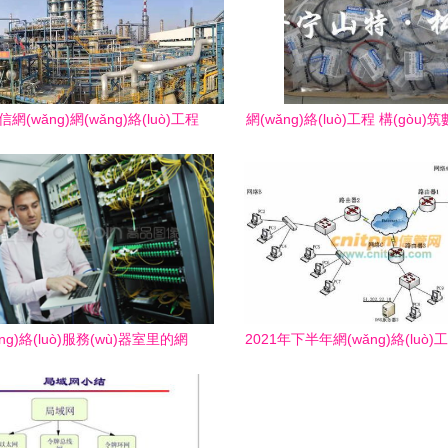
)信網(wǎng)網(wǎng)絡(luò)工程
網(wǎng)絡(luò)工程 構(gòu)筑
 技術(shù)創(chuàng)新引領
時(shí)代的橋梁
(lǐng)行業(yè)發(fā)展
ng)絡(luò)服務(wù)器室里的網
2021年下半年網(wǎng)絡(luò
絡(luò)工程 構(gòu)建數(shù)字化
分析真題模擬試題解析（
時(shí)代的基石