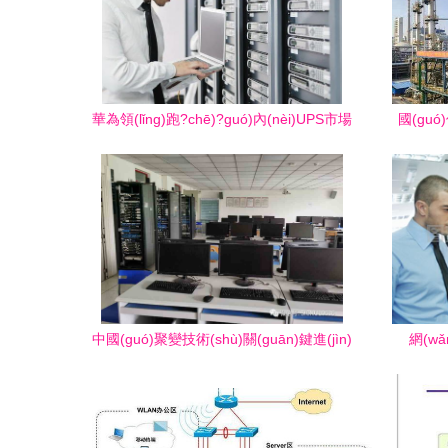
華為領(lǐng)跑?chē)?guó)內(nèi)UPS市場
國(guó
(chǎng)，兩大權(quán)威報(bào)告揭示
公司要聞
行業(yè)新格局
中國(guó)聚變技術(shù)關(guān)鍵進(jìn)
網(wǎ
展與宜聞斯在網(wǎng)絡(luò)工程賦能核
(wǎng)
能領(lǐng)域的持續(xù)發(fā)力