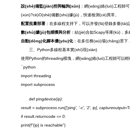
設(shè)備監(jiān)控與輪詢(xún)
：網(wǎng)絡(luò)工程師
(xún)?cè)O(shè)備數(shù)據(jù)，快速檢測(cè)異常。
配置批量部署
：在多線程支持下，可以并發(fā)登錄多臺(tái)設
數(shù)據(jù)包捕獲與分析
：結(jié)合如Scapy等庫(kù)
自動(dòng)化腳本優(yōu)化
：在多任務(wù)場(chǎng)
三、Python多線程基本實(shí)現(xiàn)
使用Python的threading模塊，網(wǎng)絡(luò)工程師可以
`
python
import threading
import subprocess
def ping
device(ip):
result = subprocess.run(['ping', '-c', '2', ip], capture
output=T
if result.returncode == 0:
print(f"{ip} is reachable")