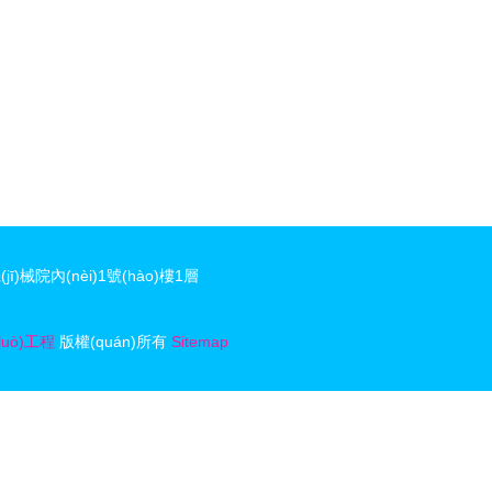
)械院內(nèi)1號(hào)樓1層
luò)工程
版權(quán)所有
Sitemap