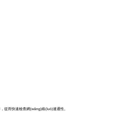
作，從而快速檢查網(wǎng)絡(luò)連通性。