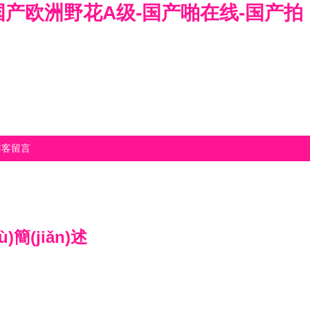
国产欧洲野花A级-国产啪在线-国产拍
訪客留言
)簡(jiǎn)述