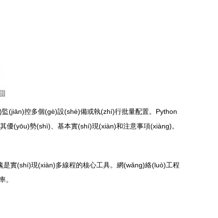
(jiān)控多個(gè)設(shè)備或執(zhí)行批量配置。Python
ōu)勢(shì)、基本實(shí)現(xiàn)和注意事項(xiàng)。
是實(shí)現(xiàn)多線程的核心工具。網(wǎng)絡(luò)工程
效率。