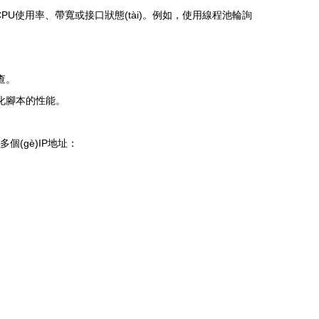
shè)備的CPU使用率、帶寬或接口狀態(tài)。例如，使用線程池輪詢
排查。
)化腳本的性能。
g多個(gè)IP地址：