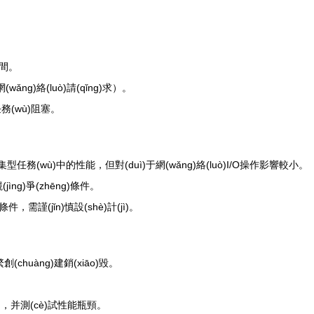
)間。
ǎng)絡(luò)請(qǐng)求）。
任務(wù)阻塞。
型任務(wù)中的性能，但對(duì)于網(wǎng)絡(luò)I/O操作影響較小。
g)爭(zhēng)條件。
件，需謹(jǐn)慎設(shè)計(jì)。
(chuàng)建銷(xiāo)毀。
。
ù)，并測(cè)試性能瓶頸。