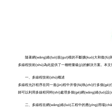
隨著網(wǎng)絡(luò)規(guī)模的不斷擴(kuò)大和復(fù
多線程技術(shù)為此提供了一種輕量級(jí)的解決方案。本文簡(jiǎn
一、多線程技術(shù)概述
多線程允許程序在同一進(jìn)程中并發(fā)執(zhí)行多個(gè)任
師可以利用多線程同時(shí)處理多個(gè)網(wǎng)絡(lu
二、多線程在網(wǎng)絡(luò)工程中的應(yīng)用場(chǎ