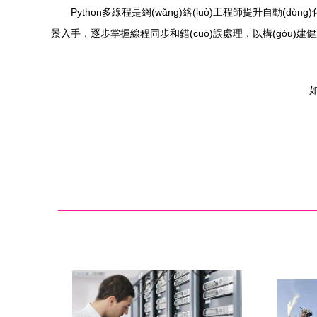
Python多線程是網(wǎng)絡(luò)工程師提升自動(dòng
景入手，逐步掌握線程同步和錯(cuò)誤處理，以構(gòu)建健壯的網(
如