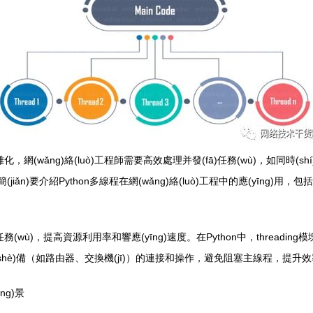
)雜化，網(wǎng)絡(luò)工程師需要高效處理并發(fā)任務(wù)，如同時(shí)監
)要介紹Python多線程在網(wǎng)絡(luò)工程中的應(yīng)用，包括其優(y
務(wù)，提高資源利用率和響應(yīng)速度。在Python中，threading模塊
ò)設(shè)備（如路由器、交換機(jī)）的連接和操作，避免阻塞主線程，提升
ng)景